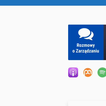
SHARE
RSS FEED
LINK
EMBED
' class