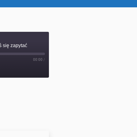
ś się zapytać
00:00
/