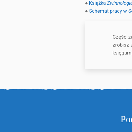
●
Książka
Zwinnologi
●
Schemat pracy w Sc
Część za
zrobisz
księgarn
Po