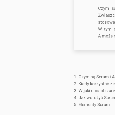
Czym są
Zwłaszc
stosowa
W tym o
A może n
1. Czym są Scrum i A
2. Kiedy korzystać z
3. W jaki sposób za
4. Jak wdrożyć Scru
5. Elementy Scrum