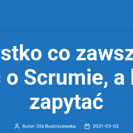
stko co zawsz
 o Scrumie, a 
zapytać
Autor:
Ola Budziszewska
2021-03-02
Autor
Data
wpisu
wpisu