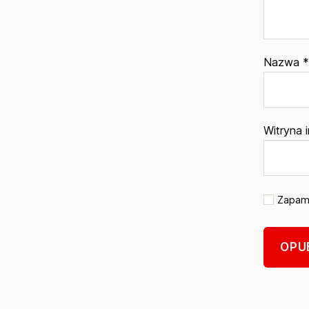
Nazwa
*
Witryna 
Zapami