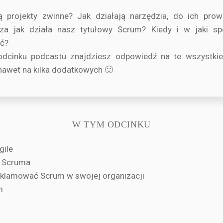
 projekty zwinne? Jak działają narzędzia, do ich prow
za jak działa nasz tytułowy Scrum? Kiedy i w jaki s
ć?
dcinku podcastu znajdziesz odpowiedź na te wszystkie 
awet na kilka dodatkowych 🙂
W TYM ODCINKU
gile
e Scruma
reklamować Scrum w swojej organizacji
m