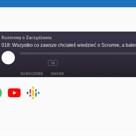
Rozmowy o Zarządzaniu
018: Wszystko co zawsze chciałeś wiedzieć o Scrumie, a bałe
PLAY
1X
MUTE/UNMUTE
REWIND
FAST
EPISODE
EPISODE
10
FORWARD
SUBSCRIBE
SHARE
SECONDS
30
SECONDS
="input-embed input-embed-832"/>